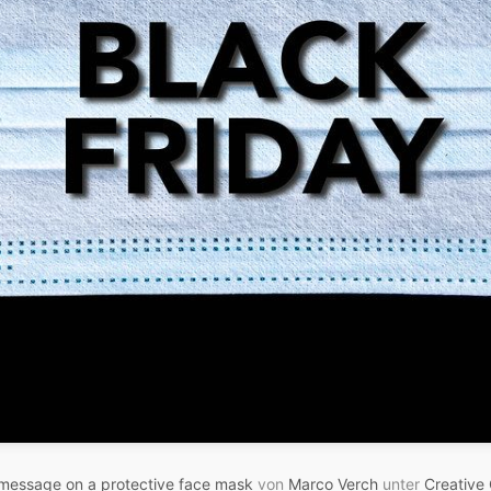
 message on a protective face mask
von
Marco Verch
unter
Creative