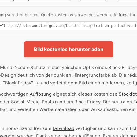
nnung von Urheber und Quelle kostenlos verwendet werden.
Anfrage
für
Bild kostenlos herunterladen
 Mund-Nasen-Schutz in der typischen Optik eines Black-Friday
Design deutlich von der dunklen Hintergrundfarbe ab. Die red
t
"Black
Friday
" zu und verleiht dem Bild einen modernen, zei
hochwertigen
Auflösung
eignet sich dieses kostenlose
Stockfo
oder Social-Media-Posts rund um Black Friday. Die neutralen
F
zbar und verleihen Werbematerialien oder Verkaufsaktionen ein
-Commons-Lizenz frei zum
Download
verfügbar und kann somit oh
wendet werden. Dank seiner hohen Auflösung lässt es sich pr