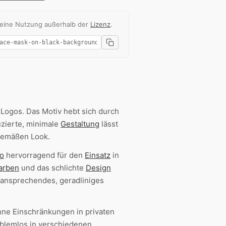
 eine Nutzung außerhalb der
Lizenz
.
-Logos. Das Motiv hebt sich durch
uzierte, minimale
Gestaltung
lässt
tgemäßen Look.
to
hervorragend für den
Einsatz
in
arben
und das schlichte
Design
 ansprechendes, geradliniges
ne Einschränkungen in privaten
oblemlos in verschiedenen