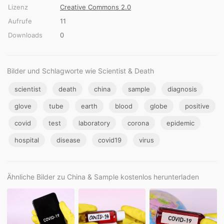
Lizenz
Creative Commons 2.0
Aufrufe
11
Downloads
0
Bilder und Schlagworte wie Scientist & Death
scientist
death
china
sample
diagnosis
glove
tube
earth
blood
globe
positive
covid
test
laboratory
corona
epidemic
hospital
disease
covid19
virus
Ähnliche Bilder zu China & Sample kostenlos herunterladen