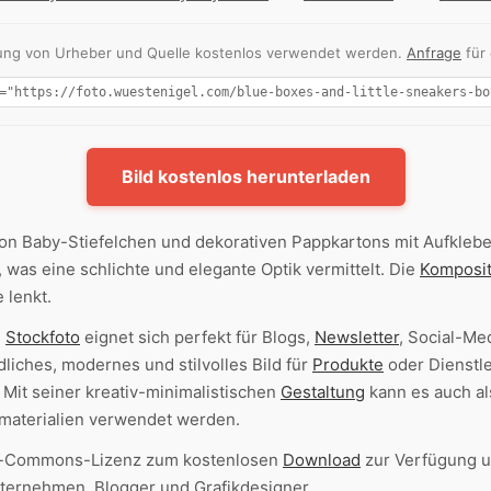
nnung von Urheber und Quelle kostenlos verwendet werden.
Anfrage
für
Bild kostenlos herunterladen
on Baby-Stiefelchen und dekorativen Pappkartons mit Aufklebe
 was eine schlichte und elegante Optik vermittelt. Die
Komposit
 lenkt.
e
Stockfoto
eignet sich perfekt für Blogs,
Newsletter
, Social-M
liches, modernes und stilvolles Bild für
Produkte
oder Dienstle
. Mit seiner kreativ-minimalistischen
Gestaltung
kann es auch a
materialien verwendet werden.
ive-Commons-Lizenz zum kostenlosen
Download
zur Verfügung un
nternehmen, Blogger und Grafikdesigner.