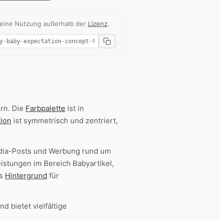
 eine Nutzung außerhalb der
Lizenz
.
rn. Die
Farbpalette
ist in
ion
ist symmetrisch und zentriert,
edia-Posts und Werbung rund um
istungen im Bereich Babyartikel,
ls
Hintergrund
für
d bietet vielfältige