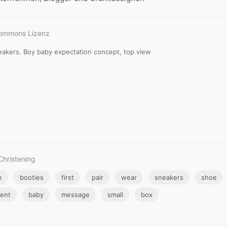
Commons Lizenz
neakers. Boy baby expectation concept, top view
Christening
e
booties
first
pair
wear
sneakers
shoe
ent
baby
message
small
box