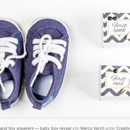
s and tiny sneakers — baby boy reveal
von
Marco Verch
unter
Creati