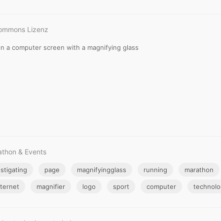
Commons Lizenz
n a computer screen with a magnifying glass
athon & Events
stigating
page
magnifyingglass
running
marathon
nternet
magnifier
logo
sport
computer
technolo