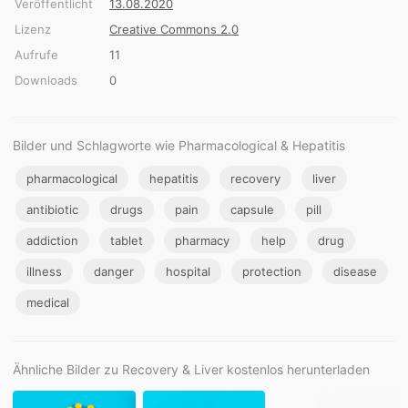
Veröffentlicht
13.08.2020
Lizenz
Creative Commons 2.0
Aufrufe
11
Downloads
0
Bilder und Schlagworte wie Pharmacological & Hepatitis
pharmacological
hepatitis
recovery
liver
antibiotic
drugs
pain
capsule
pill
addiction
tablet
pharmacy
help
drug
illness
danger
hospital
protection
disease
medical
Ähnliche Bilder zu Recovery & Liver kostenlos herunterladen