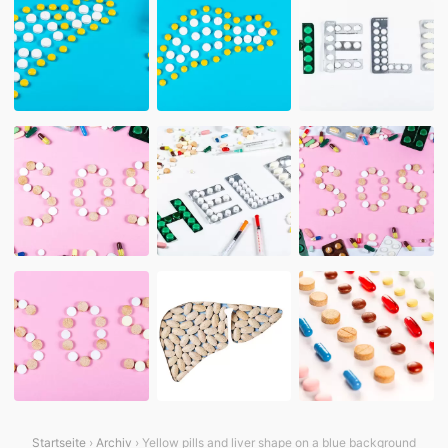
Startseite
›
Archiv
› Yellow pills and liver shape on a blue background