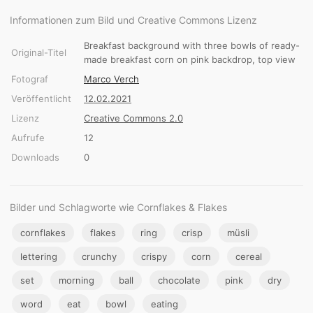
Informationen zum Bild und Creative Commons Lizenz
Breakfast background with three bowls of ready-
Original-Titel
made breakfast corn on pink backdrop, top view
Fotograf
Marco Verch
Veröffentlicht
12.02.2021
Lizenz
Creative Commons 2.0
Aufrufe
12
Downloads
0
Bilder und Schlagworte wie Cornflakes & Flakes
cornflakes
flakes
ring
crisp
müsli
lettering
crunchy
crispy
corn
cereal
set
morning
ball
chocolate
pink
dry
word
eat
bowl
eating