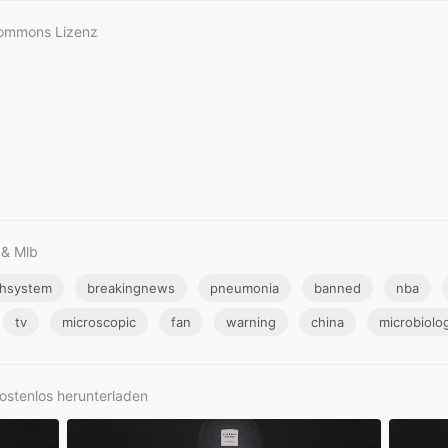
Commons Lizenz
 & Mlb
lhsystem
breakingnews
pneumonia
banned
nba
tv
microscopic
fan
warning
china
microbiolo
ostenlos herunterladen