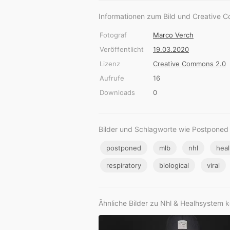
Informationen zum Bild und Creative 
Fotograf
Marco Verch
Veröffentlicht
19.03.2020
Lizenz
Creative Commons 2.0
Aufrufe
16
Downloads
0
Bilder und Schlagworte wie Postponed
postponed
mlb
nhl
hea
respiratory
biological
viral
Ähnliche Bilder zu Nhl & Healhsystem k