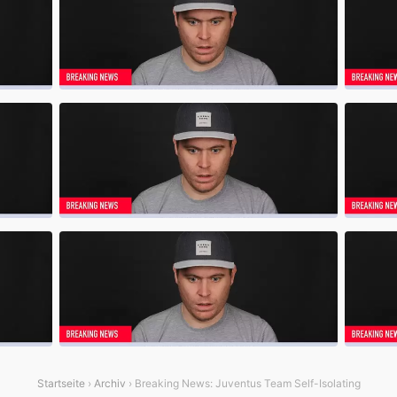
Startseite
›
Archiv
› Breaking News: Juventus Team Self-Isolating