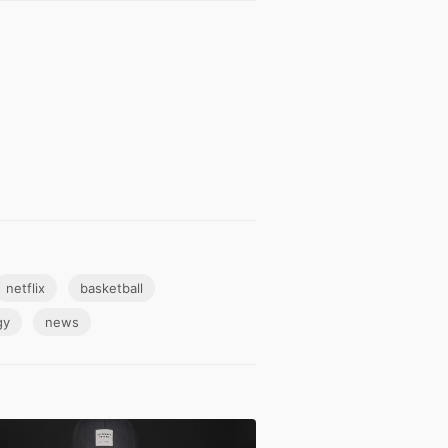
netflix
basketball
gy
news