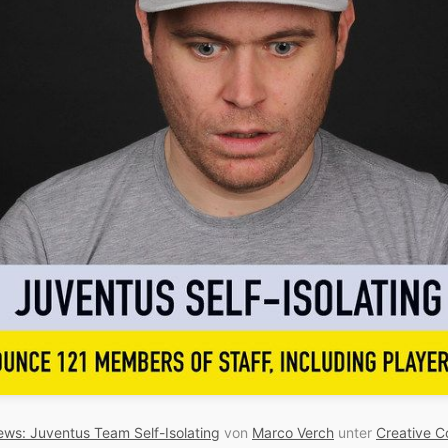
ws: Juventus Team Self-Isolating
von
Marco Verch
unter
Creative 