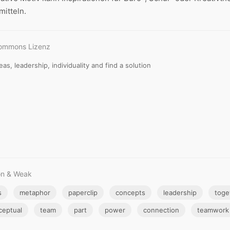
mitteln.
Commons Lizenz
as, leadership, individuality and find a solution
on & Weak
s
metaphor
paperclip
concepts
leadership
toge
ceptual
team
part
power
connection
teamwork