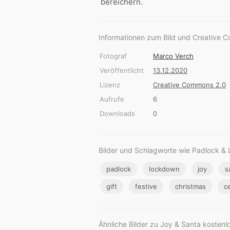
bereichern.
Informationen zum Bild und Creative 
Fotograf
Marco Verch
Veröffentlicht
13.12.2020
Lizenz
Creative Commons 2.0
Aufrufe
6
Downloads
0
Bilder und Schlagworte wie Padlock &
padlock
lockdown
joy
s
gift
festive
christmas
c
Ähnliche Bilder zu Joy & Santa kostenl