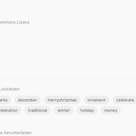
Commons Lizenz
 Lockdown
anta
december
merrychristmas
ornament
celebrate
elebration
traditional
winter
holiday
money
os herunterladen