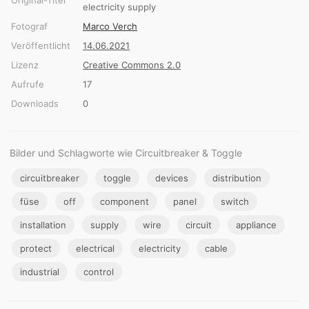
electricity supply
Fotograf
Marco Verch
Veröffentlicht
14.06.2021
Lizenz
Creative Commons 2.0
Aufrufe
17
Downloads
0
Bilder und Schlagworte wie Circuitbreaker & Toggle
circuitbreaker
toggle
devices
distribution
füse
off
component
panel
switch
installation
supply
wire
circuit
appliance
protect
electrical
electricity
cable
industrial
control