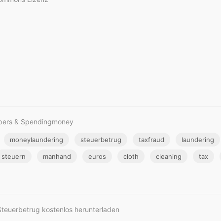
apers & Spendingmoney
moneylaundering
steuerbetrug
taxfraud
laundering
steuern
manhand
euros
cloth
cleaning
tax
Steuerbetrug kostenlos herunterladen