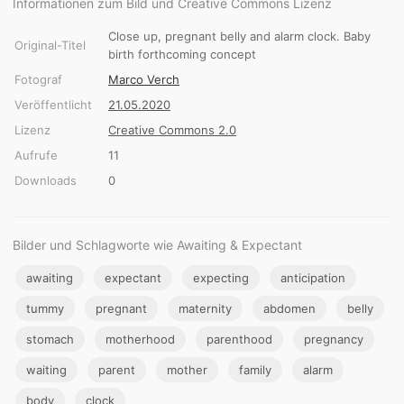
Informationen zum Bild und Creative Commons Lizenz
Close up, pregnant belly and alarm clock. Baby
Original-Titel
birth forthcoming concept
Fotograf
Marco Verch
Veröffentlicht
21.05.2020
Lizenz
Creative Commons 2.0
Aufrufe
11
Downloads
0
Bilder und Schlagworte wie Awaiting & Expectant
awaiting
expectant
expecting
anticipation
tummy
pregnant
maternity
abdomen
belly
stomach
motherhood
parenthood
pregnancy
waiting
parent
mother
family
alarm
body
clock