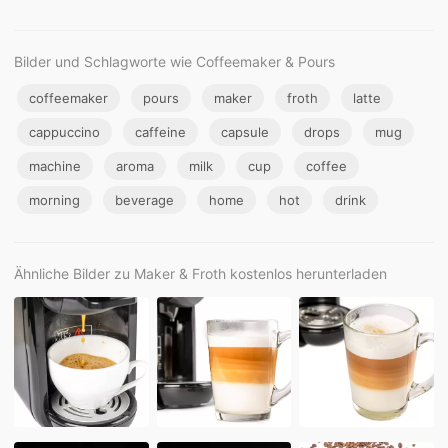
Bilder und Schlagworte wie Coffeemaker & Pours
coffeemaker
pours
maker
froth
latte
cappuccino
caffeine
capsule
drops
mug
machine
aroma
milk
cup
coffee
morning
beverage
home
hot
drink
Ähnliche Bilder zu Maker & Froth kostenlos herunterladen