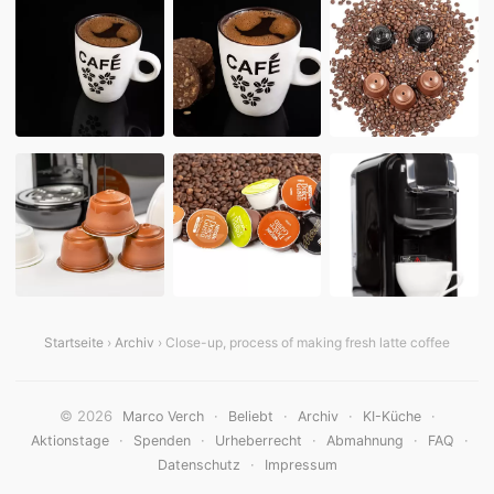
Startseite
›
Archiv
› Close-up, process of making fresh latte coffee
© 2026
·
·
·
·
Marco Verch
Beliebt
Archiv
KI-Küche
·
·
·
·
·
Aktionstage
Spenden
Urheberrecht
Abmahnung
FAQ
·
Datenschutz
Impressum