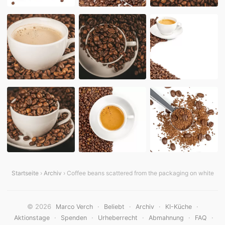
Startseite
›
Archiv
› Coffee beans scattered from the packaging on white
© 2026
·
·
·
·
Marco Verch
Beliebt
Archiv
KI-Küche
·
·
·
·
·
Aktionstage
Spenden
Urheberrecht
Abmahnung
FAQ