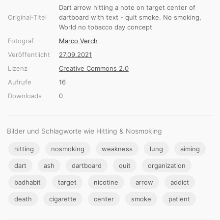
Dart arrow hitting a note on target center of
Original-Titel
dartboard with text - quit smoke. No smoking,
World no tobacco day concept
Fotograf
Marco Verch
Veröffentlicht
27.09.2021
Lizenz
Creative Commons 2.0
Aufrufe
16
Downloads
0
Bilder und Schlagworte wie Hitting & Nosmoking
hitting
nosmoking
weakness
lung
aiming
dart
ash
dartboard
quit
organization
badhabit
target
nicotine
arrow
addict
death
cigarette
center
smoke
patient