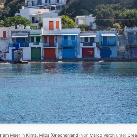
 am Meer in Klima, Milos (Griechenland)
von
Marco Verch
unter
Crea