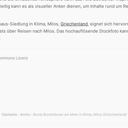
eitig kann es als visueller Anker dienen, um Inhalte rund um 
haus-Siedlung in Klima, Milos,
Griechenland
, eignet sich hervo
sts über Reisen nach Milos. Das hochauflösende Stockfoto kan
.
Commons Lizenz
Startseite
›
Archiv
› Bunte Bootshäuser am Meer in Klima, Milos (Griechenland)