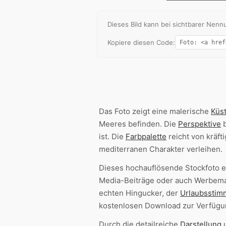
Dieses Bild kann bei sichtbarer Ne
Kopiere diesen Code:
Das Foto zeigt eine malerische
Küs
Meeres befinden. Die
Perspektive
b
ist. Die
Farbpalette
reicht von kräf
mediterranen Charakter verleihen.
Dieses hochauflösende Stockfoto e
Media-Beiträge oder auch Werbema
echten Hingucker, der
Urlaubssti
kostenlosen Download zur Verfügu
Durch die detailreiche
Darstellung
u