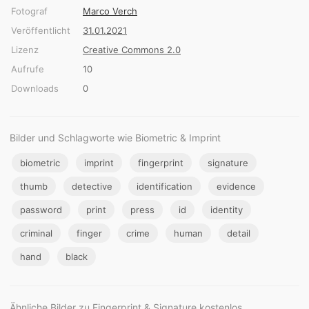
Fotograf
Marco Verch
Veröffentlicht
31.01.2021
Lizenz
Creative Commons 2.0
Aufrufe
10
Downloads
0
Bilder und Schlagworte wie Biometric & Imprint
biometric
imprint
fingerprint
signature
thumb
detective
identification
evidence
password
print
press
id
identity
criminal
finger
crime
human
detail
hand
black
Ähnliche Bilder zu Fingerprint & Signature kostenlos