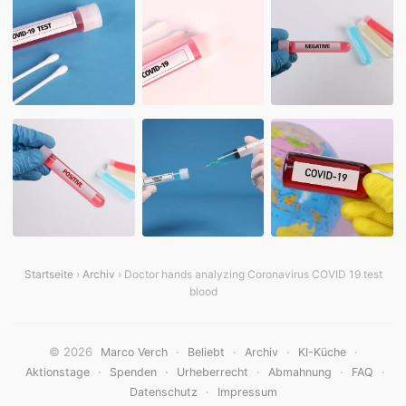
Startseite
›
Archiv
› Doctor hands analyzing Coronavirus COVID 19 test
blood
© 2026
·
·
·
·
Marco Verch
Beliebt
Archiv
KI-Küche
·
·
·
·
·
Aktionstage
Spenden
Urheberrecht
Abmahnung
FAQ
·
Datenschutz
Impressum