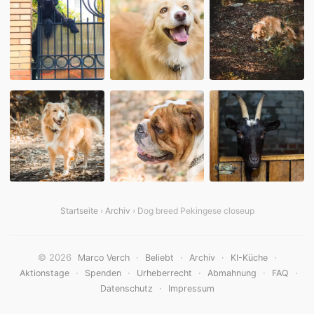
Startseite
›
Archiv
› Dog breed Pekingese closeup
© 2026
·
·
·
·
Marco Verch
Beliebt
Archiv
KI-Küche
·
·
·
·
·
Aktionstage
Spenden
Urheberrecht
Abmahnung
FAQ
·
Datenschutz
Impressum