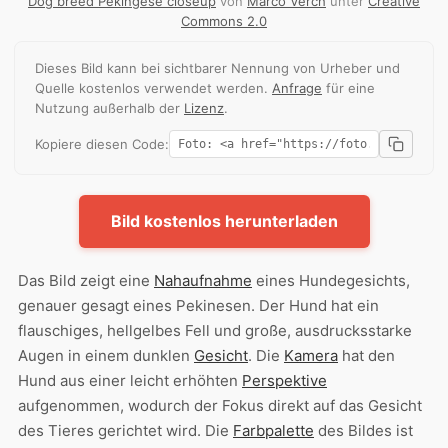
Dog breed Pekingese closeup
von
Marco Verch
unter
Creative
Commons 2.0
Dieses Bild kann bei sichtbarer Nennung von Urheber und
Quelle kostenlos verwendet werden.
Anfrage
für eine
Nutzung außerhalb der
Lizenz
.
Kopiere diesen Code:
Bild kostenlos herunterladen
Das Bild zeigt eine
Nahaufnahme
eines Hundegesichts,
genauer gesagt eines Pekinesen. Der Hund hat ein
flauschiges, hellgelbes Fell und große, ausdrucksstarke
Augen in einem dunklen
Gesicht
. Die
Kamera
hat den
Hund aus einer leicht erhöhten
Perspektive
aufgenommen, wodurch der Fokus direkt auf das Gesicht
des Tieres gerichtet wird. Die
Farbpalette
des Bildes ist