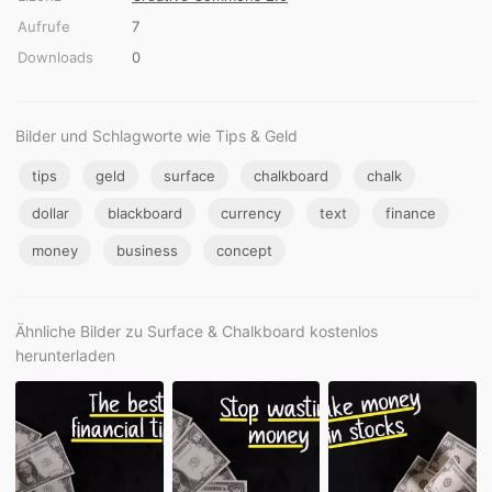
Aufrufe
7
Downloads
0
Bilder und Schlagworte wie Tips & Geld
tips
geld
surface
chalkboard
chalk
dollar
blackboard
currency
text
finance
money
business
concept
Ähnliche Bilder zu Surface & Chalkboard kostenlos
herunterladen