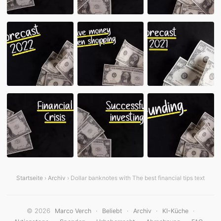
Startseite
›
Archiv
› Dollar banknotes with The best financial tips text
© 2026
·
·
·
·
Marco Verch
Beliebt
Archiv
KI-Küche