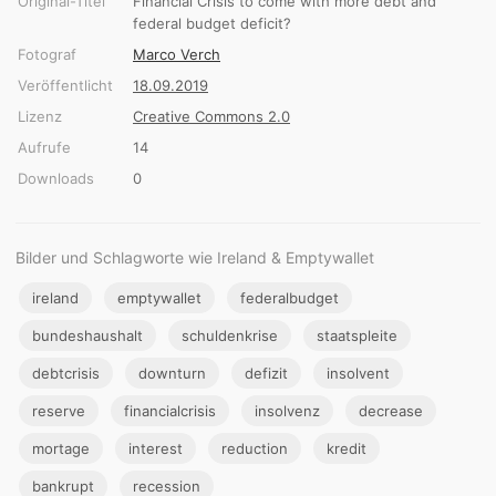
Original-Titel
Financial Crisis to come with more debt and
federal budget deficit?
Fotograf
Marco Verch
Veröffentlicht
18.09.2019
Lizenz
Creative Commons 2.0
Aufrufe
14
Downloads
0
Bilder und Schlagworte wie Ireland & Emptywallet
ireland
emptywallet
federalbudget
bundeshaushalt
schuldenkrise
staatspleite
debtcrisis
downturn
defizit
insolvent
reserve
financialcrisis
insolvenz
decrease
mortage
interest
reduction
kredit
bankrupt
recession