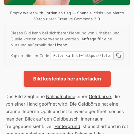
Empty wallet with Jordanian flag — financial crisis
von
Marco
Verch
unter
Creative Commons 2.0
Dieses Bild kann bei sichtbarer Nennung von Urheber und
Quelle kostenlos verwendet werden.
Anfrage
für eine
Nutzung außerhalb der
Lizenz
.
Kopiere diesen Code:
Bild kostenlos herunterladen
Das Bild zeigt eine
Nahaufnahme
einer
Geldbörse
, die
von einer Hand geöffnet wird. Die Geldbörse hat eine
braune, lederne Optik und ist teilweise geöffnet, sodass
man den Blick auf den Geldbeusch-Innenraum
freigegeben sieht. Der
Hintergrund
ist unscharf und in rot
und grün gehalten, wodurch der Fokus auf das