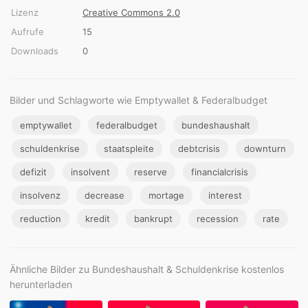
Lizenz
Creative Commons 2.0
Aufrufe
15
Downloads
0
Bilder und Schlagworte wie Emptywallet & Federalbudget
emptywallet
federalbudget
bundeshaushalt
schuldenkrise
staatspleite
debtcrisis
downturn
defizit
insolvent
reserve
financialcrisis
insolvenz
decrease
mortage
interest
reduction
kredit
bankrupt
recession
rate
Ähnliche Bilder zu Bundeshaushalt & Schuldenkrise kostenlos
herunterladen