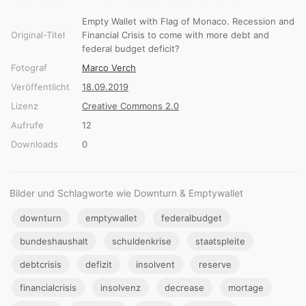
Empty Wallet with Flag of Monaco. Recession and
Original-Titel
Financial Crisis to come with more debt and
federal budget deficit?
Fotograf
Marco Verch
Veröffentlicht
18.09.2019
Lizenz
Creative Commons 2.0
Aufrufe
12
Downloads
0
Bilder und Schlagworte wie Downturn & Emptywallet
downturn
emptywallet
federalbudget
bundeshaushalt
schuldenkrise
staatspleite
debtcrisis
defizit
insolvent
reserve
financialcrisis
insolvenz
decrease
mortage