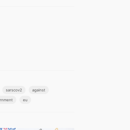
sarscov2
against
rnment
eu