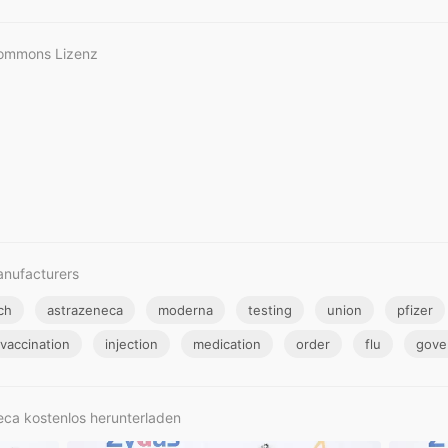
Commons Lizenz
anufacturers
ch
astrazeneca
moderna
testing
union
pfizer
vaccination
injection
medication
order
flu
gove
eca kostenlos herunterladen