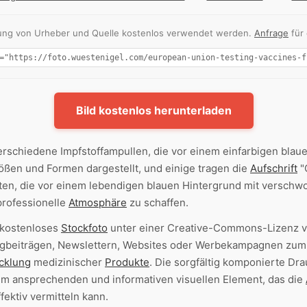
nnung von Urheber und Quelle kostenlos verwendet werden.
Anfrage
für
Bild kostenlos herunterladen
erschiedene Impfstoffampullen, die vor einem einfarbigen blau
ößen und Formen dargestellt, und einige tragen die
Aufschrift
"
kten, die vor einem lebendigen blauen Hintergrund mit versch
professionelle
Atmosphäre
zu schaffen.
s kostenloses
Stockfoto
unter einer Creative-Commons-Lizenz ve
logbeiträgen, Newslettern, Websites oder Werbekampagnen zu
cklung
medizinischer
Produkte
. Die sorgfältig komponierte Dra
m ansprechenden und informativen visuellen Element, das die
fektiv vermitteln kann.