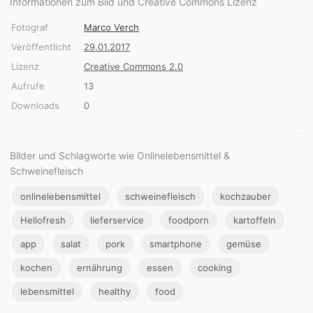
Informationen zum Bild und Creative Commons Lizenz
Fotograf
Marco Verch
Veröffentlicht
29.01.2017
Lizenz
Creative Commons 2.0
Aufrufe
13
Downloads
0
Bilder und Schlagworte wie Onlinelebensmittel &
Schweinefleisch
onlinelebensmittel
schweinefleisch
kochzauber
Hellofresh
lieferservice
foodporn
kartoffeln
app
salat
pork
smartphone
gemüse
kochen
ernährung
essen
cooking
lebensmittel
healthy
food