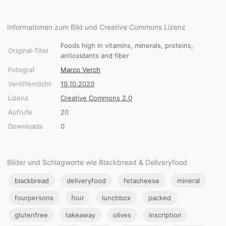
Informationen zum Bild und Creative Commons Lizenz
Foods high in vitamins, minerals, proteins,
Original-Titel
antioxidants and fiber
Fotograf
Marco Verch
Veröffentlicht
19.10.2020
Lizenz
Creative Commons 2.0
Aufrufe
20
Downloads
0
Bilder und Schlagworte wie Blackbread & Deliveryfood
blackbread
deliveryfood
fetacheese
mineral
fourpersons
four
lunchbox
packed
glutenfree
takeaway
olives
inscription