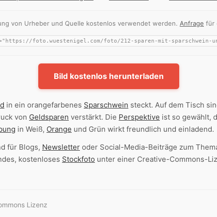
nnung von Urheber und Quelle kostenlos verwendet werden.
Anfrage
für
Bild kostenlos herunterladen
ld
in ein orangefarbenes
Sparschwein
steckt. Auf dem Tisch si
ruck von
Geldsparen
verstärkt. Die
Perspektive
ist so gewählt,
bung
in Weiß,
Orange
und Grün wirkt freundlich und einladend.
nd für Blogs,
Newsletter
oder Social-Media-Beiträge zum Them
ndes, kostenloses
Stockfoto
unter einer Creative-Commons-Lize
Commons Lizenz