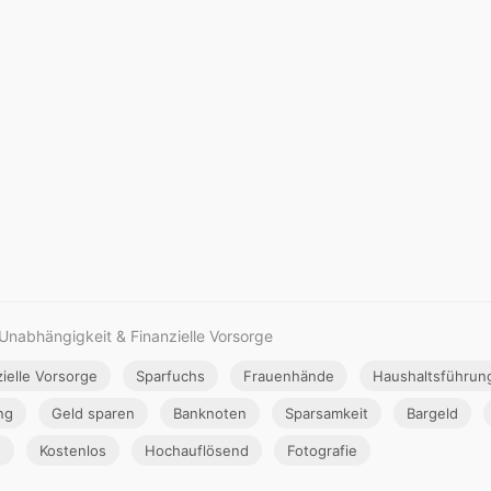
 Unabhängigkeit & Finanzielle Vorsorge
zielle Vorsorge
Sparfuchs
Frauenhände
Haushaltsführun
ng
Geld sparen
Banknoten
Sparsamkeit
Bargeld
n
Kostenlos
Hochauflösend
Fotografie