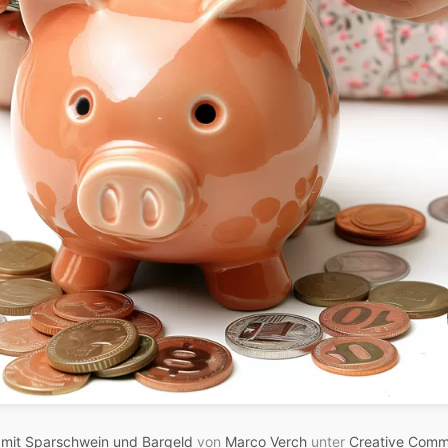
 mit Sparschwein und Bargeld
von
Marco Verch
unter
Creative Comm