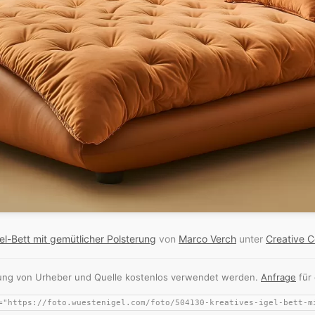
el-Bett mit gemütlicher Polsterung
von
Marco Verch
unter
Creative 
nnung von Urheber und Quelle kostenlos verwendet werden.
Anfrage
für