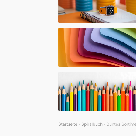
Startseite
›
Spiralbuch
› Buntes Sortime