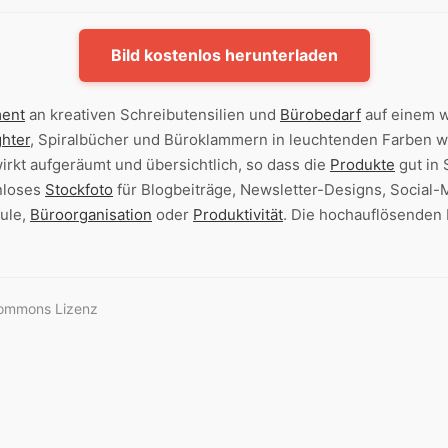
Bild kostenlos herunterladen
ment
an kreativen Schreibutensilien und
Bürobedarf
auf einem 
ghter
, Spiralbücher und Büroklammern in leuchtenden Farben wi
irkt aufgeräumt und übersichtlich, so dass die
Produkte
gut in 
enloses
Stockfoto
für Blogbeiträge, Newsletter-Designs, Social
hule,
Büroorganisation
oder
Produktivität
. Die hochauflösenden 
Commons Lizenz