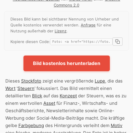
Commons 2.0
Dieses Bild kann bei sichtbarer Nennung von Urheber und
Quelle kostenlos verwendet werden.
Anfrage
für eine
Nutzung außerhalb der
Lizenz
.
Kopiere diesen Code:
Bild kostenlos herunterladen
Dieses
Stockfoto
zeigt eine vergrößernde
Lupe
, die das
Wort
'
Steuern
' fokussiert. Das Bild vermittelt einen
detaillierten
Blick
auf das
Konzept
der Steuern, was es zu
einem wertvollen
Asset
für Finanz-, Wirtschafts- und
Geschäftsberichte, Newsletterinhalte sowie Online-
Werbung oder Social-Media-Beiträge macht. Die kräftige
gelbe
Farbgebung
des Hintergrunds verleiht dem
Motiv
eine frische, moderne Ausstrahlung. Das Foto ist in hoher