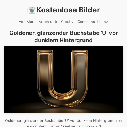
Kostenlose Bilder
von Marco Verch unter Creative-Commons-Lizenz
Goldener, glänzender Buchstabe 'U' vor
dunklem Hintergrund
Goldener, glänzender Buchstabe 'U' vor dunklem Hintergrund
von
Marco Verch
unter
Creative Commons 2.0