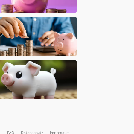
·
·
·
g
FAQ
Datenschutz
Impressum