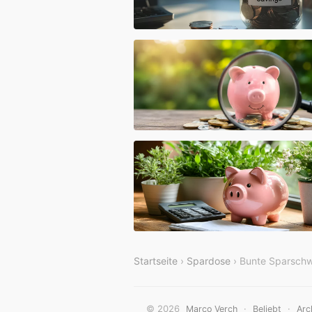
Startseite
›
Spardose
› Bunte Sparschw
© 2026
·
·
Marco Verch
Beliebt
Arc