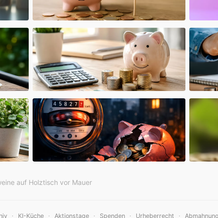
eine auf Holztisch vor Mauer
·
·
·
·
·
hiv
KI-Küche
Aktionstage
Spenden
Urheberrecht
Abmahnun