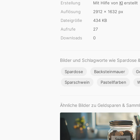
Erstellung
Mit Hilfe von
KI
erstellt
Auflösung
2912 × 1632 px
Dateigröße
434 KB
Aufrufe
27
Downloads
0
Bilder und Schlagworte wie Spardose 
Spardose
Backsteinmauer
G
Sparschwein
Pastellfarben
W
Ähnliche Bilder zu Geldsparen & Samml