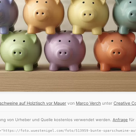
schweine auf Holztisch vor Mauer
von
Marco Verch
unter
Creative 
nnung von Urheber und Quelle kostenlos verwendet werden.
Anfrage
für