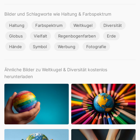
Bilder und Schlagworte wie Haltung & Farbspektrum
Haltung
Farbspektrum
Weltkugel
Diversität
Globus
Vielfalt
Regenbogenfarben
Erde
Hände
Symbol
Werbung
Fotografie
Ähnliche Bilder zu Weltkugel & Diversität kostenlos
herunterladen