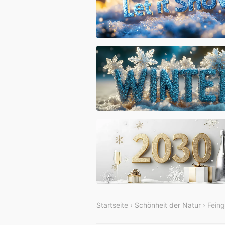
Startseite
›
Schönheit der Natur
› Feing