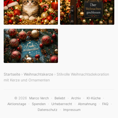
Startseite
›
Weihnachtskerze
› Stilvolle Weihnachtsdekoration
mit Kerze und Ornamenten
© 2026
·
·
·
·
Marco Verch
Beliebt
Archiv
KI-Küche
·
·
·
·
·
Aktionstage
Spenden
Urheberrecht
Abmahnung
FAQ
·
Datenschutz
Impressum