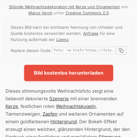
Stilvolle Weihnachtsdekoration mit Kerze und Ornamenten
von
Marco Verch
unter
Creative Commons 2.0
Dieses Bild kann bei sichtbarer Nennung von Urheber und
Quelle kostenlos verwendet werden.
Anfrage
für eine
Nutzung außerhalb der
Lizenz
.
Kopiere diesen Code:
Bild kostenlos herunterladen
Dieses stimmungsvolle Weihnachtsfoto zeigt eine
liebevoll dekorierte
Szenerie
mit einer brennenden
Kerze
, festlichen roten
Weihnachtskugeln
,
Tannenzweigen,
Zapfen
und weiteren Ornamenten auf
einem goldfarbenen
Hintergrund
. Der Bokeh-Effekt
erzeugt einen weichen, glänzenden Hintergrund, der den
Eindruck einer festlichen und gemütlichen
Stimmung