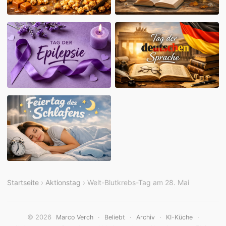
Startseite
›
Aktionstag
› Welt-Blutkrebs-Tag am 28. Mai
© 2026
·
·
·
·
Marco Verch
Beliebt
Archiv
KI-Küche