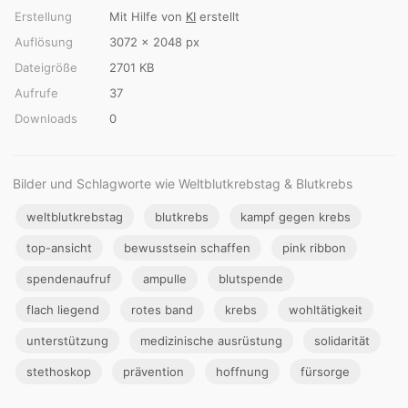
Erstellung
Mit Hilfe von
KI
erstellt
Auflösung
3072 × 2048 px
Dateigröße
2701 KB
Aufrufe
37
Downloads
0
Bilder und Schlagworte wie Weltblutkrebstag & Blutkrebs
weltblutkrebstag
blutkrebs
kampf gegen krebs
top-ansicht
bewusstsein schaffen
pink ribbon
spendenaufruf
ampulle
blutspende
flach liegend
rotes band
krebs
wohltätigkeit
unterstützung
medizinische ausrüstung
solidarität
stethoskop
prävention
hoffnung
fürsorge