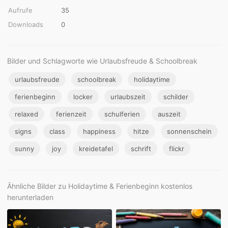
Aufrufe
35
Downloads
0
Bilder und Schlagworte wie Urlaubsfreude & Schoolbreak
urlaubsfreude
schoolbreak
holidaytime
ferienbeginn
locker
urlaubszeit
schilder
relaxed
ferienzeit
schulferien
auszeit
signs
class
happiness
hitze
sonnenschein
sunny
joy
kreidetafel
schrift
flickr
Ähnliche Bilder zu Holidaytime & Ferienbeginn kostenlos
herunterladen