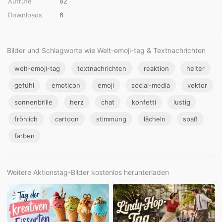
Aufrufe
82
Downloads
6
Bilder und Schlagworte wie Welt-emoji-tag & Textnachrichten
welt-emoji-tag
textnachrichten
reaktion
heiter
gefühl
emoticon
emoji
social-media
vektor
sonnenbrille
herz
chat
konfetti
lustig
fröhlich
cartoon
stimmung
lächeln
spaß
farben
Weitere Aktionstag-Bilder kostenlos herunterladen