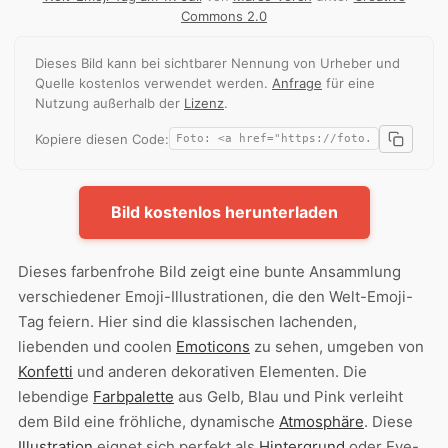
Commons 2.0
Dieses Bild kann bei sichtbarer Nennung von Urheber und
Quelle kostenlos verwendet werden.
Anfrage
für eine
Nutzung außerhalb der
Lizenz
.
Kopiere diesen Code:
Bild kostenlos herunterladen
Dieses farbenfrohe Bild zeigt eine bunte Ansammlung
verschiedener Emoji-Illustrationen, die den Welt-Emoji-
Tag feiern. Hier sind die klassischen lachenden,
liebenden und coolen
Emoticons
zu sehen, umgeben von
Konfetti
und anderen dekorativen Elementen. Die
lebendige
Farbpalette
aus Gelb, Blau und Pink verleiht
dem Bild eine fröhliche, dynamische
Atmosphäre
. Diese
Illustration
eignet sich perfekt als
Hintergrund
oder Eye-