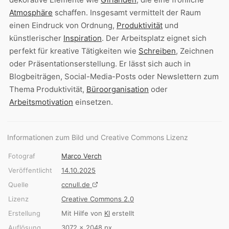
Atmosphäre
schaffen. Insgesamt vermittelt der Raum
einen Eindruck von Ordnung,
Produktivität
und
künstlerischer
Inspiration
. Der Arbeitsplatz eignet sich
perfekt für kreative Tätigkeiten wie
Schreiben
, Zeichnen
oder Präsentationserstellung. Er lässt sich auch in
Blogbeiträgen, Social-Media-Posts oder Newslettern zum
Thema Produktivität,
Büroorganisation
oder
Arbeitsmotivation
einsetzen.
Informationen zum Bild und Creative Commons Lizenz
Fotograf
Marco Verch
Veröffentlicht
14.10.2025
Quelle
ccnull.de
Lizenz
Creative Commons 2.0
Erstellung
Mit Hilfe von
KI
erstellt
Auflösung
3072 × 2048 px