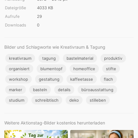
Dateigröße
4033 KB
Aufrufe
29
Downloads
0
Bilder und Schlagworte wie Kreativraum & Tagung
kreativraum
tagung
bastelmaterial
produktiv
organisiert
blumentopf
homeoffice
stifte
workshop
gestaltung
kaffeetasse
flach
marker
basteln
details
büroausstattung
studium
schreibtisch
deko
stilleben
Weitere Aktionstag-Bilder kostenlos herunterladen