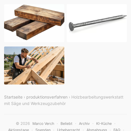
Startseite
›
produktionsverfahren
› Holzbearbeitungswerkstatt
mit Säge und Werkzeugzubehör
© 2026
·
·
·
·
Marco Verch
Beliebt
Archiv
KI-Küche
·
·
·
·
·
Aktionstage
Spenden
Urheberrecht
Abmahnung
FAQ