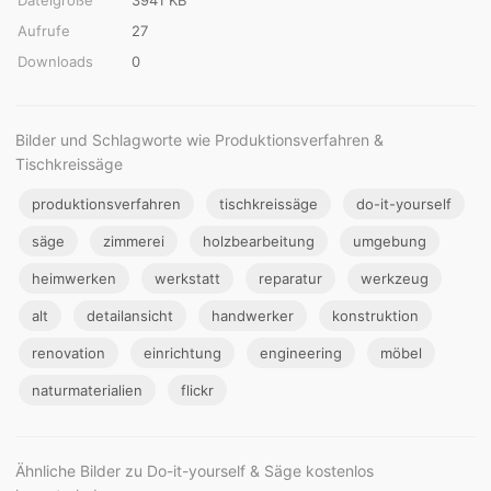
Aufrufe
27
Downloads
0
Bilder und Schlagworte wie Produktionsverfahren &
Tischkreissäge
produktionsverfahren
tischkreissäge
do-it-yourself
säge
zimmerei
holzbearbeitung
umgebung
heimwerken
werkstatt
reparatur
werkzeug
alt
detailansicht
handwerker
konstruktion
renovation
einrichtung
engineering
möbel
naturmaterialien
flickr
Ähnliche Bilder zu Do-it-yourself & Säge kostenlos