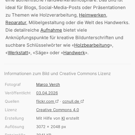
ideal für Blogs, Social-Media-Posts oder Präsentationen
zu Themen wie Holzverarbeitung,
Heimwerken
,
Reparatur
, Möbelgestaltung oder die Welt des Handwerks.
Die detailreiche
Aufnahme
bietet viele
Anknüpfungspunkte für kreative Bildunterschriften und
suchbare Schlüsselwörter wie «
Holzbearbeitung
»,
«
Werkstatt
», «Säge» oder «
Handwerk
».
Informationen zum Bild und Creative Commons Lizenz
Fotograf
Marco Verch
Veröffentlicht
03.04.2026
Quellen
flickr.com
·
ccnull.de
Lizenz
Creative Commons 4.0
Erstellung
Mit Hilfe von
KI
erstellt
Auflösung
3072 × 2048 px
Dateigröße
3941 KB