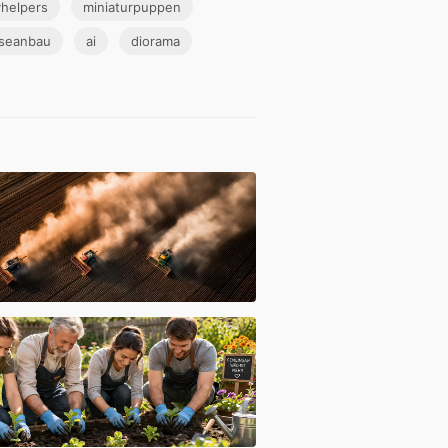
yhelpers
miniaturpuppen
seanbau
ai
diorama