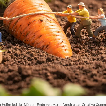
 Helfer bei der Möhren-Ernte
von
Marco Verch
unter
Creative Comm