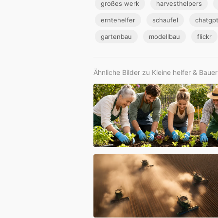
großes werk
harvesthelpers
erntehelfer
schaufel
chatgp
gartenbau
modellbau
flickr
Ähnliche Bilder zu Kleine helfer & Baue