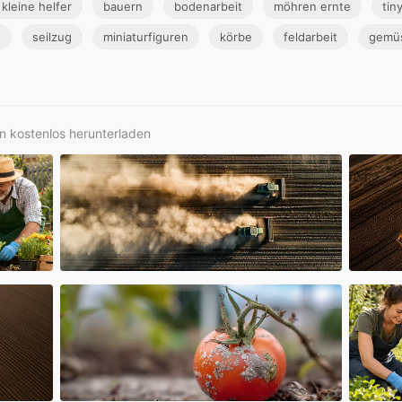
kleine helfer
bauern
bodenarbeit
möhren ernte
tin
t
seilzug
miniaturfiguren
körbe
feldarbeit
gemü
rn kostenlos herunterladen