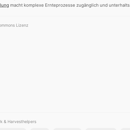
llung
macht komplexe Ernteprozesse zugänglich und unterhalt
Commons Lizenz
rk & Harvesthelpers