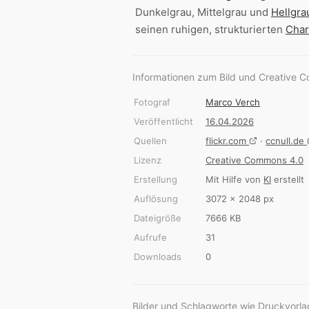
Dunkelgrau, Mittelgrau und
Hellgra
seinen ruhigen, strukturierten
Char
Informationen zum Bild und Creative 
Fotograf
Marco Verch
Veröffentlicht
16.04.2026
Quellen
flickr.com
·
ccnull.de
Lizenz
Creative Commons 4.0
Erstellung
Mit Hilfe von
KI
erstellt
Auflösung
3072 × 2048 px
Dateigröße
7666 KB
Aufrufe
31
Downloads
0
Bilder und Schlagworte wie Druckvorla