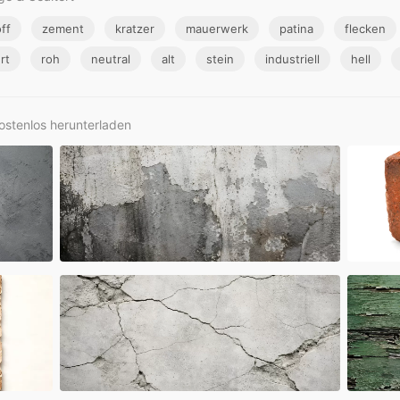
ff
zement
kratzer
mauerwerk
patina
flecken
rt
roh
neutral
alt
stein
industriell
hell
ostenlos herunterladen