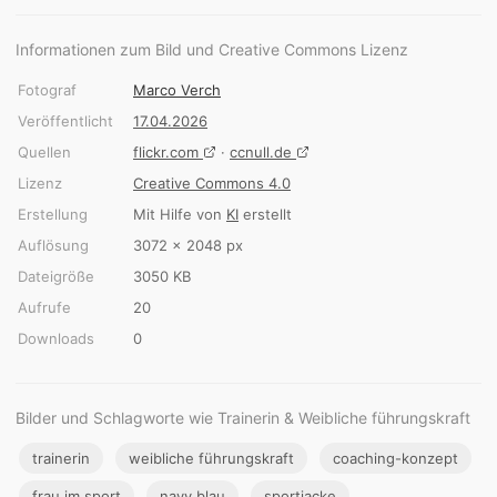
Informationen zum Bild und Creative Commons Lizenz
Fotograf
Marco Verch
Veröffentlicht
17.04.2026
Quellen
flickr.com
·
ccnull.de
Lizenz
Creative Commons 4.0
Erstellung
Mit Hilfe von
KI
erstellt
Auflösung
3072 × 2048 px
Dateigröße
3050 KB
Aufrufe
20
Downloads
0
Bilder und Schlagworte wie Trainerin & Weibliche führungskraft
trainerin
weibliche führungskraft
coaching-konzept
frau im sport
navy blau
sportjacke