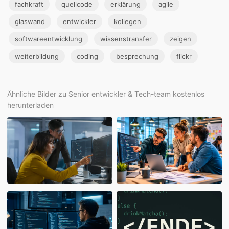
fachkraft
quellcode
erklärung
agile
glaswand
entwickler
kollegen
softwareentwicklung
wissenstransfer
zeigen
weiterbildung
coding
besprechung
flickr
Ähnliche Bilder zu Senior entwickler & Tech-team kostenlos
herunterladen