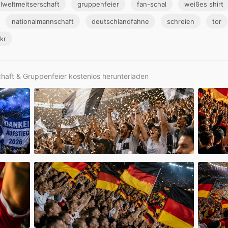
llweltmeitserschaft
gruppenfeier
fan-schal
weißes shirt
nationalmannschaft
deutschlandfahne
schreien
tor
ckr
chaft & Gruppenfeier kostenlos herunterladen