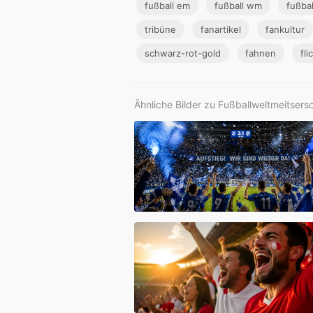
fußball em
fußball wm
fußba
tribüne
fanartikel
fankultur
schwarz-rot-gold
fahnen
fli
Ähnliche Bilder zu Fußballweltmeitsers