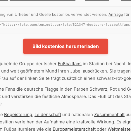
nnung von Urheber und Quelle kostenlos verwendet werden.
Anfrage
für
Bild kostenlos herunterladen
 jubelnde Gruppe deutscher
Fußballfans
im Stadion bei Nacht. 
n und weit geöffnetem Mund ihren Jubel ausdrücken. Sie tragen 
Frau auf der linken Seite trägt zusätzlich einen schwarz-rot-go
e Fans die deutsche Flagge in den Farben Schwarz, Rot und Go
t und verstärken die festliche Atmosphäre. Das Flutlicht des Stad
e.
ie
Begeisterung
,
Leidenschaft
und nationalen
Zusammenhalt
au
sition verleihen der Aufnahme eine kraftvolle Wirkung. Es eign
m Fußballturniere wie die
Europameisterschaft
oder
Weltmeiste