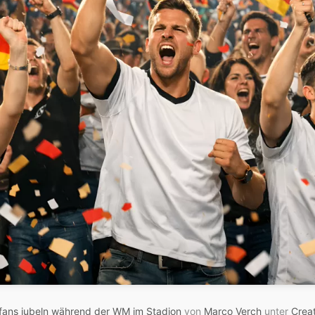
fans jubeln während der WM im Stadion
von
Marco Verch
unter
Crea