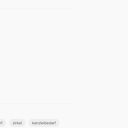
rf
zirkel
kanzleibedarf