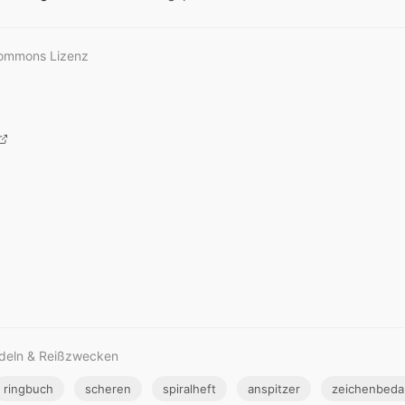
Commons Lizenz
adeln & Reißzwecken
ringbuch
scheren
spiralheft
anspitzer
zeichenbeda