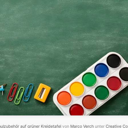
ulzubehör auf grüner Kreidetafel
von
Marco Verch
unter
Creative C