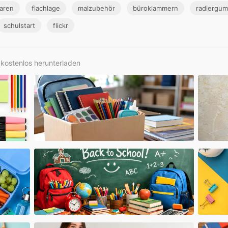
aren
flachlage
malzubehör
büroklammern
radiergum
schulstart
flickr
 kostenlos herunterladen