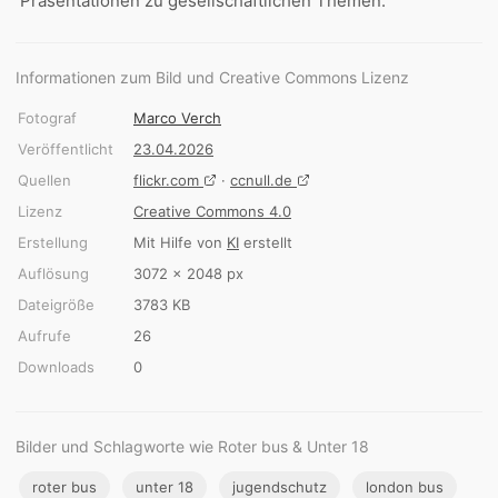
Präsentationen zu gesellschaftlichen Themen.
Informationen zum Bild und Creative Commons Lizenz
Fotograf
Marco Verch
Veröffentlicht
23.04.2026
Quellen
flickr.com
·
ccnull.de
Lizenz
Creative Commons 4.0
Erstellung
Mit Hilfe von
KI
erstellt
Auflösung
3072 × 2048 px
Dateigröße
3783 KB
Aufrufe
26
Downloads
0
Bilder und Schlagworte wie Roter bus & Unter 18
roter bus
unter 18
jugendschutz
london bus