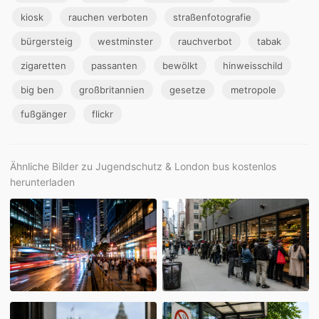
kiosk
rauchen verboten
straßenfotografie
bürgersteig
westminster
rauchverbot
tabak
zigaretten
passanten
bewölkt
hinweisschild
big ben
großbritannien
gesetze
metropole
fußgänger
flickr
Ähnliche Bilder zu Jugendschutz & London bus kostenlos
herunterladen