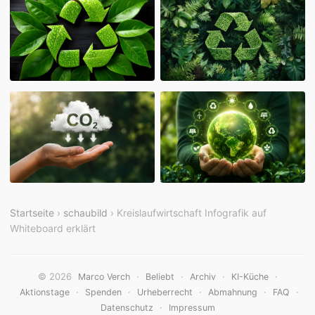
Startseite
›
schaubild
› Kreislaufwirtschaft Infografik auf
Whiteboard erklärt
© 2026
·
·
·
·
Marco Verch
Beliebt
Archiv
KI-Küche
·
·
·
·
·
Aktionstage
Spenden
Urheberrecht
Abmahnung
FAQ
·
Datenschutz
Impressum