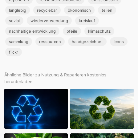
langlebig
recyclebar
ökonomisch
teilen
sozial
wiederverwendung
kreislauf
nachhaltige entwicklung
pfeile
klimaschutz
sammlung
ressourcen
handgezeichnet
icons
flickr
Ähnliche Bilder zu Nutzung & Reparieren kostenlos
herunterladen