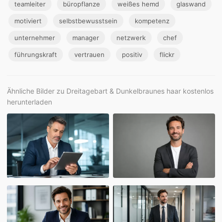
teamleiter
büropflanze
weißes hemd
glaswand
motiviert
selbstbewusstsein
kompetenz
unternehmer
manager
netzwerk
chef
führungskraft
vertrauen
positiv
flickr
Ähnliche Bilder zu Dreitagebart & Dunkelbraunes haar kostenlos
herunterladen