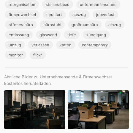
reorganisation
stellenabbau
unternehmensende
firmenwechsel
neustart
auszug
jobverlust
offenes büro
bürostuhl
großraumbüro
einzug
entlassung
glaswand
tiefe
kündigung
umzug
verlassen
karton
contemporary
monitor
flickr
Ähnliche Bilder zu Unternehmensende & Firmenwechsel
kostenlos herunterladen